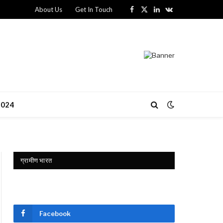
About Us
Get In Touch
Facebook
X
LinkedIn
VKontakte
(Twitter)
 2024
ग्रामीण भारत
Facebook