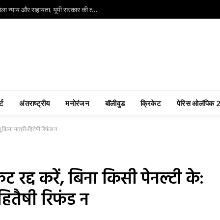
गाजीपुर की हृदयविदारक घटना: पीड़ित परिवार को मिला न्याय और सहायता, यूपी सरकार की त्वरित कार्रवाई और विपक्ष पर निशाना
्ट
अंतराष्ट्रीय
मनोरंजन
बॉलीवुड
क्रिकेट
पेरिस ओलंपिक
ू किया यात्री-हितैषी रिफंड न
 रद्द करें, बिना किसी पेनल्टी के:
हितैषी रिफंड न