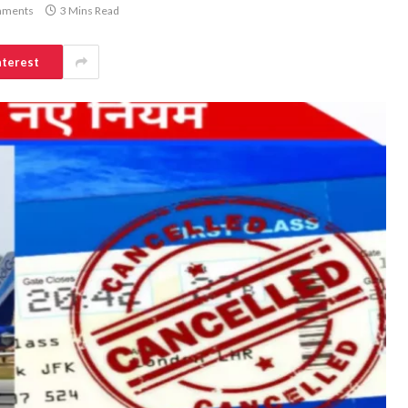
mments
3 Mins Read
nterest