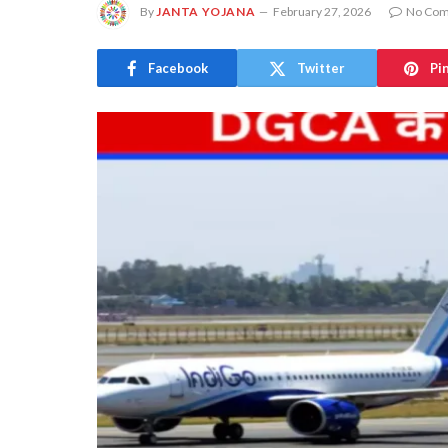
By
JANTA YOJANA
February 27, 2026
No Co
Facebook
Twitter
Pi